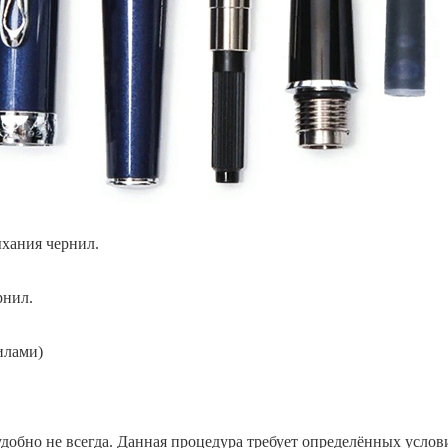
хания чернил.
рнил.
илами)
удобно не всегда. Данная процедура требует определённых услов