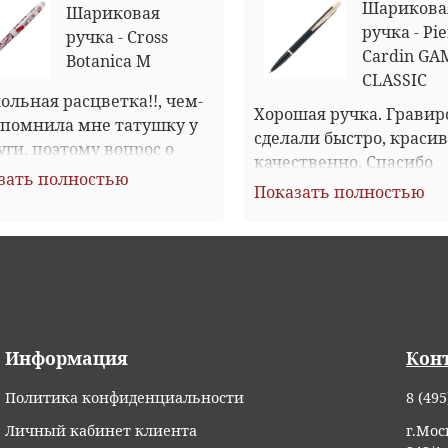
Шарикова
Шариковая
ручка - Pi
ручка - Cross
Cardin G
Botanica M
CLASSIC
ольная расцветка!!, чем-
Хорошая ручка. Гравир
апомнила мне татушку у 
сделали быстро, красив
уги, поэтому вопрос о 
качественно. Спасибо 
ре подарка не стоял, 
зать полностью
большое. Доставлена за 
Показать полностью
ала ЕЁ))  Довольны обе!
Упакована хорошо в 
картонную коробку.
Информация
Кон
Политика конфиденциальности
8 (495
Личный кабинет клиента
г.Мос