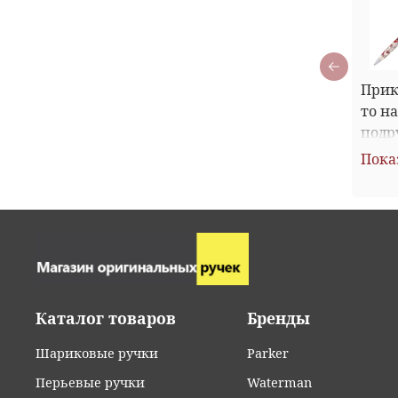
Прик
то н
подр
выбо
Пока
выбр
Каталог товаров
Бренды
Шариковые ручки
Parker
Перьевые ручки
Waterman