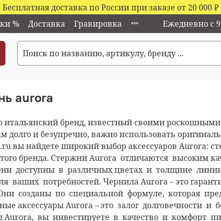
Бесплатная доставка по России при заказе от 20 000
₽
ки %
Доставка
Гравировка
Ежедневно с 9:
нь aurora
то итальянский бренд, известный своими роскошными 
м долго и безупречно, важно использовать оригиналь
n.ru вы найдете широкий выбор аксессуаров Aurora: 
этого бренда. Стержни Aurora отличаются высоким 
ни доступны в различных цветах и толщине линии
ля ваших потребностей. Чернила Aurora – это гаран
Они созданы по специальной формуле, которая пре
ные аксессуары Aurora – это залог долговечности и
ы Aurora, вы инвестируете в качество и комфорт пи