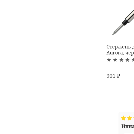
Стержень д
Aurora, че
901 ₽
Инн