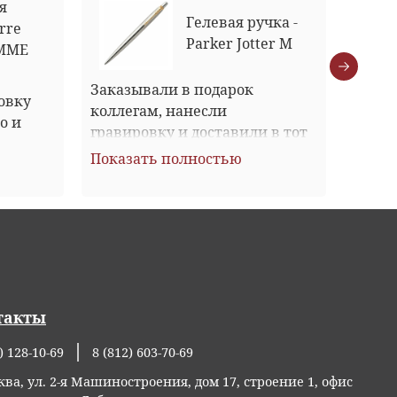
я
Гелевая ручка -
erre
Parker Jotter М
AMME
Заказывали в подарок 
Покуп
овку 
коллегам, нанесли 
Очень
о и 
гравировку и доставили в тот 
восто
же день. Спасибо за отличный 
настр
Показать полностью
Показ
2 дня. 
сервис!
такты
) 128-10-69
8 (812) 603-70-69
ква, ул. 2-я Машиностроения, дом 17, строение 1, офис