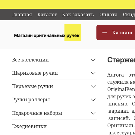
Главная
Каталог
Как заказать
Оплата
Скид
Каталог
Стерже
Все коллекции
Шариковые ручки
Aurora – э
служила ва
Перьевые ручки
OriginalPe
для ручек 
Ручки роллеры
письмо. О
вариант д
Подарочные наборы
записей. 
Оригиналь
Ежедневники
аксессуар