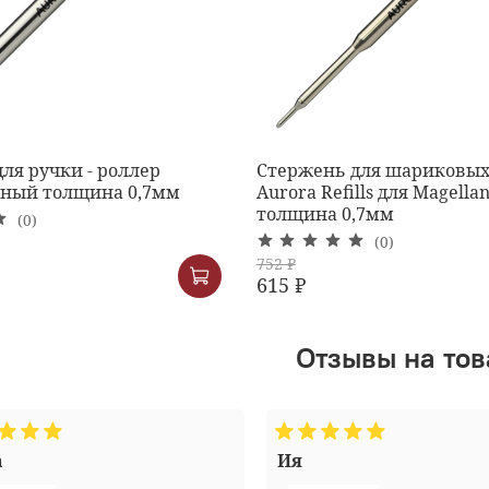
ля ручки - роллер
Стержень для шариковых
рный толщина 0,7мм
Aurora Refills для Magell
толщина 0,7мм
(0)
(0)
752 ₽
615 ₽
Отзывы на то
а
Ия