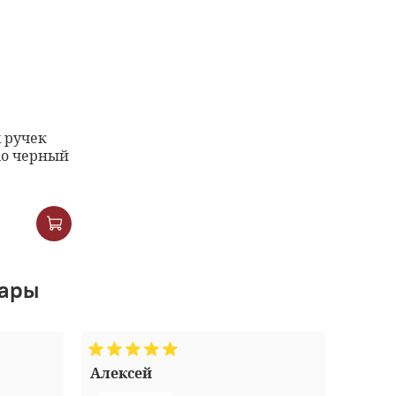
 ручек
ano черный
вары
Алексей
Алек