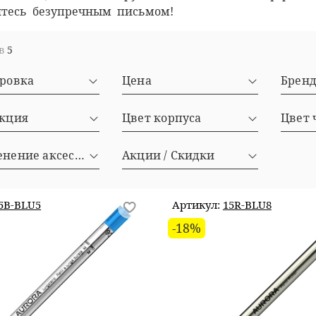
тесь безупречным письмом!
ов
5
ировка
Цена
Брен
кция
Цвет корпуса
Цвет 
Применение аксессуаров
Акции / Скидки
5B-BLU5
Артикул:
15R-BLU8
-18%