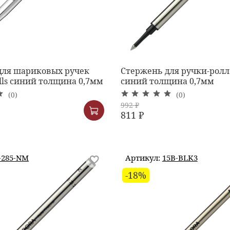
для шариковых ручек
Стержень для ручки-ролл
ills синий толщина 0,7мм
синий толщина 0,7мм
(0)
(0)
992 ₽
811 ₽
-285-NM
Артикул:
15B-BLK3
-18%