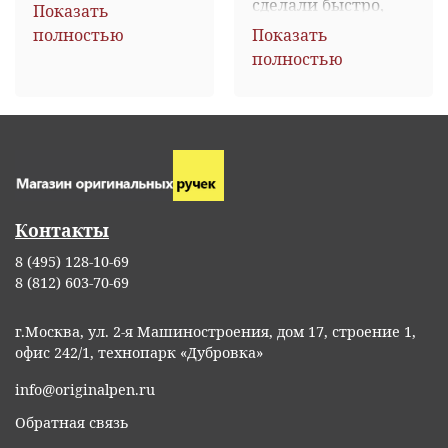
татушку у подруги, 
сделали быстро, 
Показать
поэтому вопрос о 
красиво и 
полностью
Показать
выборе подарка не 
качественно. 
полностью
стоял, выбрала ЕЁ)) 
Спасибо большое. 
 Довольны обе!
Доставлена за 2 
дня. Упакована 
хорошо в 
картонную 
коробку.
Контакты
8 (495) 128-10-69
8 (812) 603-70-69
г.Москва, ул. 2-я Машиностроения, дом 17, строение 1,
офис 242/1, технопарк «Дубровка»
info@originalpen.ru
Обратная связь