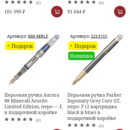
(0)
(0)
105 390 ₽
91 644 ₽
Артикул:
888-MBLF
Артикул:
2213725
+ Подарок
+ Подарок
Новинка
Перьевая ручка Aurora
Перьевая ручка Parker
88 Minerali Azurite
Ingenuity Grey Core GT,
Limited Edition, перо — F,
перо: F (2 картриджа
в подарочной коробке
black и blue) в
подарочной коробке
(0)
(0)