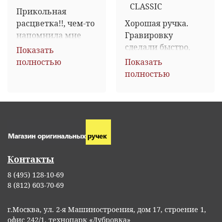
CLASSIC
Прикольная 
расцветка!!, чем-то 
Хорошая ручка. 
напомнила мне 
Гравировку 
татушку у подруги, 
сделали быстро, 
Показать
поэтому вопрос о 
красиво и 
полностью
Показать
выборе подарка не 
качественно. 
полностью
стоял, выбрала ЕЁ)) 
Спасибо большое. 
 Довольны обе!
Доставлена за 2 
дня. Упакована 
хорошо в 
картонную 
коробку.
Контакты
8 (495) 128-10-69
8 (812) 603-70-69
г.Москва, ул. 2-я Машиностроения, дом 17, строение 1,
офис 242/1, технопарк «Дубровка»