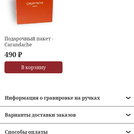
Подарочный пакет -
Carandache
490 ₽
В корзину
Информация о гравировке на ручках
• Стоимость гравировки = 490 рублей.
Варианты доставки заказов
• Бесплатная гравировка на ручках от 10 000
•
Курьером до двери
рублей.
Способы оплаты