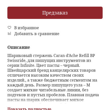
Предзаказ
В избранное
Добавить в сравнение
Описание
Шариковый стержень Caran d’Ache Refill BP
Swissride, для пишущих инструментов из
серии Infinite. Цвет пасты – черный.
Швейцарский бренд канцелярских товаров
отличается высоким качеством своих
изделий., а также бюджетным сегментом на
каждый день. Размер пишущего узла – М
создает мягкие читабельные линии, без
подтеков и пустых пробелов. Плавная подача
пасты на шарик обеспечивает мягкое
скольжение по бумаге любой плотности.
Показать полностью
Дизайн стержня выполнен в цельном золотом