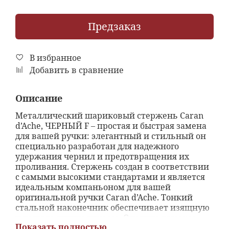
Предзаказ
В избранное
Добавить в сравнение
Описание
Металлический шариковый стержень Caran
d’Ache, ЧЕРНЫЙ F – простая и быстрая замена
для вашей ручки: элегантный и стильный он
специально разработан для надежного
удержания чернил и предотвращения их
проливания. Стержень создан в соответствии
с самыми высокими стандартами и является
идеальным компаньоном для вашей
оригинальной ручки Caran d’Ache. Тонкий
стальной наконечник обеспечивает изящную
и четкую линию письма. Оцените высокое
Показать полностью
качество письма Caran d’Ache, созданное и