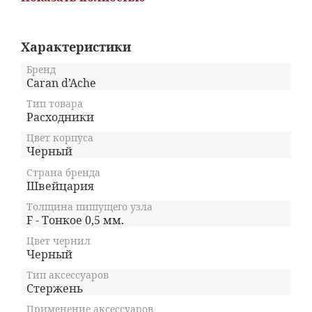
разработанное в Швейцарии. С 1915 года мы
создаем удобные и стильные аксессуары для
письма, отличающиеся своим качеством и
Характеристики
надежностью. Толщина линии письма: 0,8 мм.
Вес ~ 10 грамм
Бренд
Caran d’Ache
Тип товара
Расходники
Цвет корпуса
Черный
Страна бренда
Швейцария
Толщина пишущего узла
F - Тонкое 0,5 мм.
Цвет чернил
Черный
Тип аксессуаров
Стержень
Применение аксессуаров