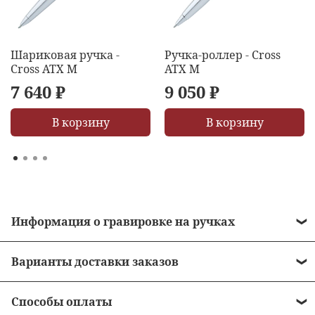
Шариковая ручка -
Ручка-роллер - Cross
Cross ATX M
ATX M
7 640 ₽
9 050 ₽
В корзину
В корзину
Информация о гравировке на ручках
• Стоимость гравировки = 490 рублей.
Варианты доставки заказов
• Бесплатная гравировка на ручках от 10 000
•
Курьером до двери
рублей.
Способы оплаты