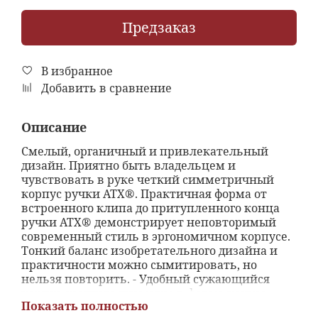
Предзаказ
В избранное
Добавить в сравнение
Описание
Смелый, органичный и привлекательный
дизайн. Приятно быть владельцем и
чувствовать в руке четкий симметричный
корпус ручки ATX®. Практичная форма от
встроенного клипа до притупленного конца
ручки ATX® демонстрирует неповторимый
современный стиль в эргономичном корпусе.
Тонкий баланс изобретательного дизайна и
практичности можно сымитировать, но
нельзя повторить. - Удобный сужающийся
корпус среднего диаметра в форме конуса. -
Показать полностью
Уникальный встроенный закругленный клип.