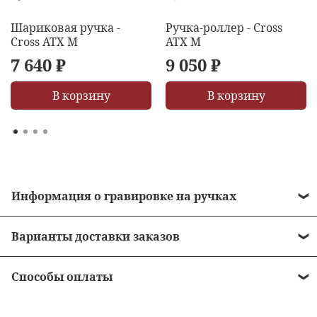
Шариковая ручка -
Ручка-роллер - Cross
Cross ATX M
ATX M
7 640 ₽
9 050 ₽
В корзину
В корзину
Информация о гравировке на ручках
• Стоимость гравировки = 490 рублей.
Варианты доставки заказов
• Бесплатная гравировка на ручках от 10 000
•
Курьером до двери
рублей.
Способы оплаты
•
Пункты выдачи заказов
• Сроки нанесения зависят от загрузки
•
Наличными в момент получения заказа -
оборудования и мастера в среднем 1-2 дня