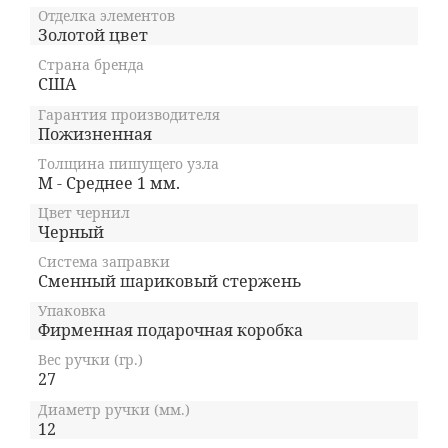
Отделка элементов
• перьевые ручки
с запатентованной системой
Золотой цвет
подачи чернил;
Страна бренда
США
• ручки-роллеры
с системой Selectip,
позволяющей владельцу использовать
Гарантия производителя
различные виды стержней (шариковый,
Пожизненная
роллер или капиллярный);
Толщина пишущего узла
M - Среднее 1 мм.
• шариковые ручки
с гидравлическим
механизмом выдвижения стержня. При этом
Цвет чернил
шариковую ручку Cross можно легко
Черный
преобразовать в механический карандаш при
помощи специального конвертера Switch-it,
Система заправки
Сменный шариковый стержень
который также является запатентованным
изобретением компании.
Упаковка
Фирменная подарочная коробка
Вес ручки (гр.)
27
Диаметр ручки (мм.)
12