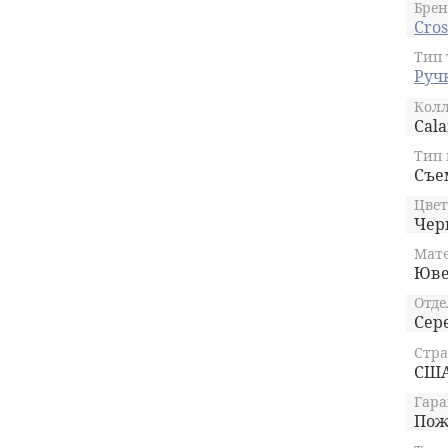
Брен
Cros
Тип 
Руч
Кол
Cala
Д
Тип
Съе
Цвет
Чер
Мате
Юве
Отде
Сер
Стра
СШ
Гара
Пож