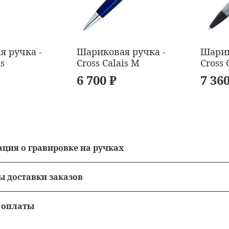
я ручка -
Шариковая ручка -
Шарик
is
Cross Calais M
Cross 
6 700 ₽
7 360
ция о гравировке на ручках
сть гравировки = 490 рублей.
ы доставки заказов
ная гравировка на ручках от 10 000 рублей.
м до двери
 оплаты
нанесения зависят от загрузки оборудования и мастера 
выдачи заказов
ми в момент получения заказа - курьеру при получ