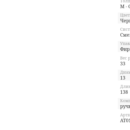
Тол
M - 
Цвет
Чер
Сист
Сме
Упак
Фир
Вес 
33
Диам
13
Длин
138
Ком
руч
Арти
AT0