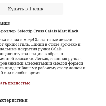
Купить в 1 клик
ание
-роллер
Selectip Cross Calais Matt Black
ика всегда в моде! Элегантные детали
ют яркий стиль. Линии в стиле арт-деко и
нальные покрытия ручки Calais
ащают эту коллекцию в образец
менной классики. Легкая, изящная ручка с
рованными элементами и смелой формой
са придаст Вашему рабочему столу живой и
й вид в любое время.
теристики:
ать полностью
Современная версия классического
орпуса Cross
актеристики
Оригинальные покрытия подчеркнуты