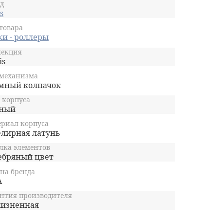
хромированным центральным ободком
д
Представлена в подарочной упаковке
s
Пожизненная гарантия на
товара
механическую часть
ки - роллеры
Материал и отделка: латунь, покрытая
лекция
черным матовым лаком
is
етали дизайна - хром
 механизма
мный колпачок
 корпуса
ный
риал корпуса
лирная латунь
лка элементов
ебряный цвет
на бренда
А
нтия производителя
изненная