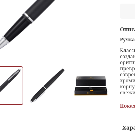
Опис
Ручка
Класс
созда
ориги
превр
совре
хроми
корпу
свежи
Харак
Показ
к
Хар