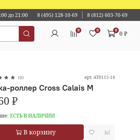
00 до 21:00
8 (495) 128-10-69
8 (812) 603-70-69
0
0
0
0 ₽
арт.
AT0115-14
(0)
ка-роллер Cross Calais M
60 ₽
ие:
ЕСТЬ В НАЛИЧИИ
В корзину