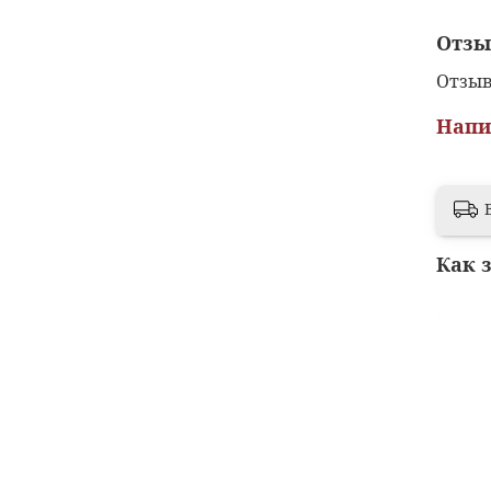
Отз
Отзыв
Напи
Как 