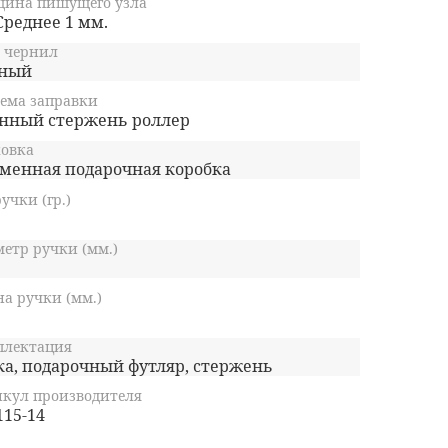
щина пишущего узла
Среднее 1 мм.
 чернил
ный
ема заправки
нный стержень роллер
овка
менная подарочная коробка
ручки (гр.)
етр ручки (мм.)
а ручки (мм.)
плектация
ка, подарочный футляр, стержень
кул производителя
115-14