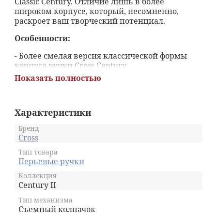
Classic Century. Отличие лишь в более
широком корпусе, который, несомненно,
раскроет ваш творческий потенциал.
Особенности:
- Более смелая версия классической формы
корпуса ручки Cross Century
- Точно сбалансированная и утяжеленная для
Показать полностью
яркого тактильного ощущения
- Представлена в роскошной подарочной
упаковке
Характеристики
- Пожизненная гарантия на механическую
часть
Бренд
Cross
Тип товара
Перьевые ручки
Коллекция
Century II
Тип механизма
Съемный колпачок