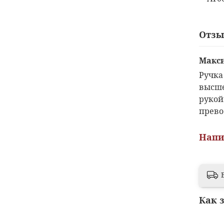
Отз
Макс
Ручка
высше
рукой
прево
Напи
Как 