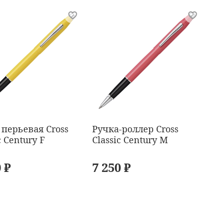
 перьевая Cross
Ручка-роллер Cross
Ру
c Century F
Classic Century М
Cl
 ₽
7 250 ₽
7