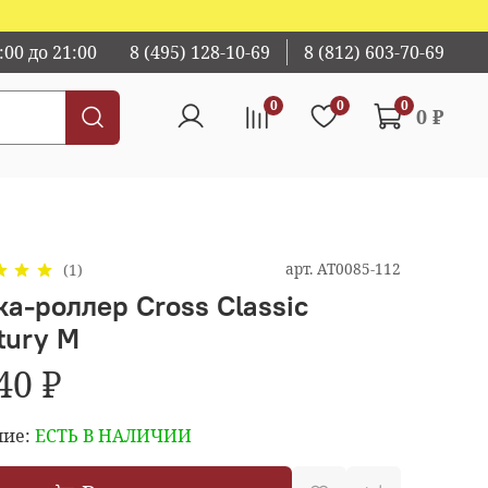
00 до 21:00
8 (495) 128-10-69
8 (812) 603-70-69
0
0
0
0 ₽
арт.
AT0085-112
(1)
ка-роллер Cross Classic
tury M
40 ₽
ие:
ЕСТЬ В НАЛИЧИИ