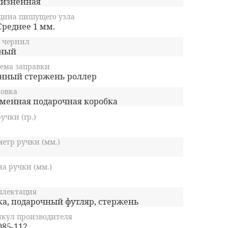
изненная
щина пишущего узла
Среднее 1 мм.
 чернил
ный
ема заправки
нный стержень роллер
овка
менная подарочная коробка
ручки (гр.)
етр ручки (мм.)
а ручки (мм.)
плектация
ка, подарочный футляр, стержень
кул производителя
085-112