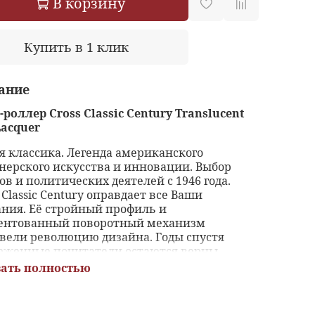
В корзину
Купить в 1 клик
ание
-роллер Cross Classic Century Translucent
Lacquer
я классика. Легенда американского
нерского искусства и инновации. Выбор
ов и политических деятелей с 1946 года.
 Classic Century оправдает все Ваши
ния. Её стройный профиль и
ентованный поворотный механизм
вели революцию дизайна. Годы спустя
рженные почитатели остаются верны
ционному силуэту, а законодатели моды
ать полностью
 ее оригинальность. Хорошее всегда
ащается.