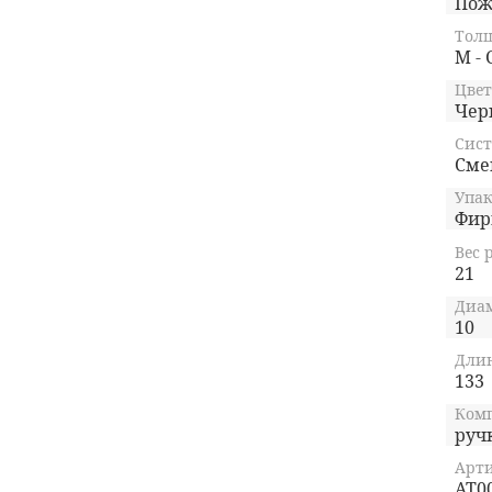
Пож
Тол
M - 
Цвет
Чер
Сист
Сме
Упак
Фир
Вес 
21
Диам
10
Длин
133
Ком
руч
Арти
AT0