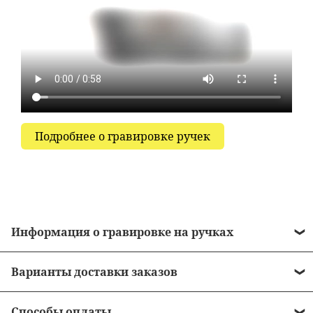
Подробнее о гравировке ручек
Информация о гравировке на ручках
• Стоимость гравировки = 490 рублей.
Варианты доставки заказов
• Бесплатная гравировка на ручках от 10 000
•
Курьером до двери
рублей.
Способы оплаты