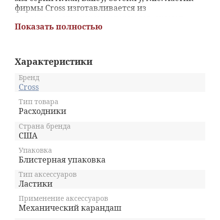
фирмы Cross изготавливается из
высококачественных материалов, имеют
Показать полностью
эргономическую форму, позволяют стирать
точно и не оставляют следов на бумаге после
стирания и не травмирует ее. В упаковке: 5шт.
Использование оригинального ластика
Характеристики
позволяет осуществлять безупречное качество
письма и рисунка.
Бренд
Cross
Тип товара
Расходники
Страна бренда
США
Упаковка
Блистерная упаковка
Тип аксессуаров
Ластики
Применение аксессуаров
Механический карандаш