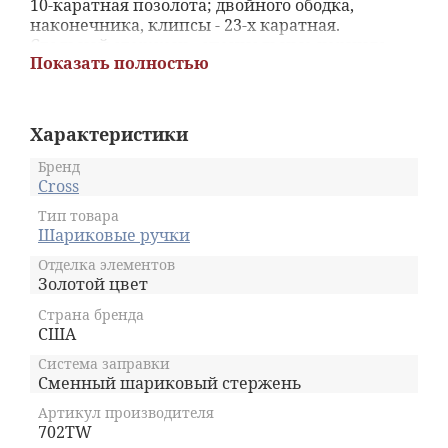
10-каратная позолота; двойного ободка,
наконечника, клипсы - 23-х каратная.
Стальной стержень, специальные чернила
Показать полностью
сделают процесс письма медитативным и
максимально комфортным. К изделию
прилагается пожизненная гарантия и
подарочная упаковка класса "люкс".
Характеристики
Бренд
Cross
Тип товара
Шариковые ручки
Отделка элементов
Золотой цвет
Страна бренда
США
Система заправки
Сменный шариковый стержень
Артикул производителя
702TW