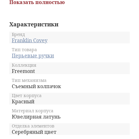
Показать полностью
Franklin Covey Freemont M сочетает в себе
блестящий лакированный корпус с
хромированной отделкой. Эстетические
линии и округлое тело ручки обеспечивают
Характеристики
качество письма и удобство в работе. Она
станет верным помощником в написании
Бренд
научных работ и оставит изящный след
Franklin Covey
подписи на ценной бумаге.
Тип товара
Перьевые ручки
Коллекция
Freemont
Тип механизма
Съемный колпачок
Цвет корпуса
Красный
Материал корпуса
Ювелирная латунь
Отделка элементов
Серебряный цвет