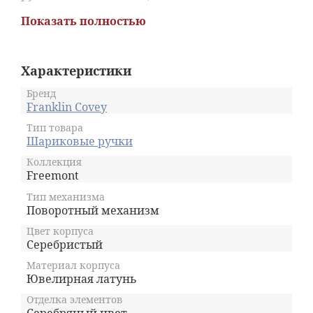
механизмом выдвижения стержня
Показать полностью
поворотного действия. Вес ручки составляет
всего 24 грамм. Пишущий компонент имеет
толщину М (среднее, 1 миллиметр) и
выполнен из нержавеющей стали. Для
Характеристики
заправки используется специальный
шариковый стержень. Поставляется
Бренд
устройство в фирменной коробке из толстого
Franklin Covey
серого картона.
Тип товара
Шариковые ручки
Коллекция
Freemont
Тип механизма
Поворотный механизм
Цвет корпуса
Серебристый
Материал корпуса
Ювелирная латунь
Отделка элементов