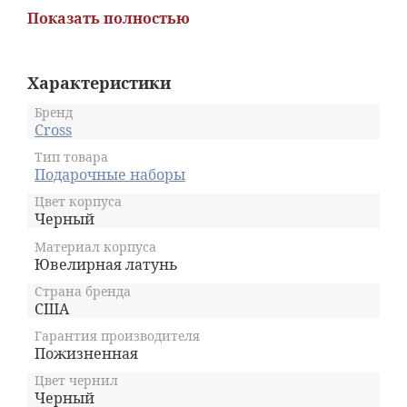
Особенности:
Показать полностью
Характерная хорошо сбалансированная
форма корпуса
Оригинальная пулевидная форма
Характеристики
Рельефный центральный ободок с
Бренд
глубокой гравировкой
Cross
Тип товара
Подарочные наборы
Цвет корпуса
Черный
Материал корпуса
Ювелирная латунь
Страна бренда
США
Гарантия производителя
Пожизненная
Цвет чернил
Черный