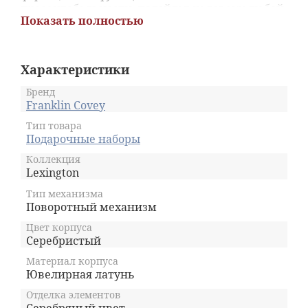
презентабельности, подойдет человеку любой
Показать полностью
сферы деятельности. Набор-находка
представит безграничные возможности в
трудах письменной деятельности, цвет
чернила и графита оставляют идеально
Характеристики
ровные и насыщенные линии. Подарочный
набор Franklin будет служить своему
Бренд
обладателю долго и верно.
Franklin Covey
Тип товара
Подарочные наборы
Коллекция
Lexington
Тип механизма
Поворотный механизм
Цвет корпуса
Серебристый
Материал корпуса
Ювелирная латунь
Отделка элементов