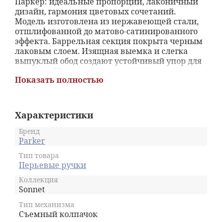
Паркер: идеальные пропорции, лаконичный
дизайн, гармония цветовых сочетаний.
Модель изготовлена из нержавеющей стали,
отшлифованной до матово-сатинированного
эффекта. Баррельная секция покрыта черным
лаковым слоем. Изящная выемка и слегка
выпуклый обод создают устойчивый упор для
пальцев. Широкое хромированное кольцо и
Показать полностью
лаковая вставка на торце колпачка придают
ручке дополнительную статусность и
солидность. Перо из нержавеющей стали
покрыто палладиево-никелевым сплавом.
Характеристики
Зону рассечения пишущего узла украшают
тонкие линии, образующие V-образный узор.
Бренд
Модель поставляется в фирменной упаковке.
Parker
Дизайн с уклоном в мужскую стилистику
Тип товара
предполагает, что Sonnet Stainless Steel
Перьевые ручки
актуально купить в подарок руководителю
или бизнес-партнеру.
Коллекция
Sonnet
Тип механизма
Съемный колпачок