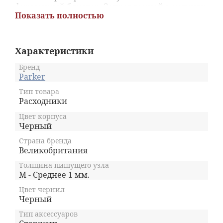
фирменный блистер. Заправленной в капсулу
Показать полностью
пасты хватает примерно на 4.5 километра
непрерывного письма. Чернила защищены от
высыхания и изменения цвета размещенной
в основании стержня жировой прослойкой.
Характеристики
Шарик из карбида вольфрама покрыт
лазерной гравировкой с родиевым
Бренд
напылением. Диаметр пишущего элемента
Parker
составляет 1 миллиметр, что соответствует
Тип товара
толщине оставляемой на бумаге линии
Расходники
medium size (средняя).
Цвет корпуса
Черный
Страна бренда
Великобритания
Толщина пишущего узла
M - Среднее 1 мм.
Цвет чернил
Черный
Тип аксессуаров