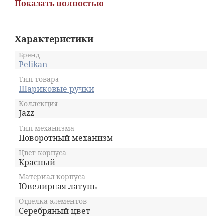
Показать полностью
внушительную гарантию производителя.
Упакована в презентабельный черно-белый
футляр. По желанию дарителя может быть
украшена именной художественной
Характеристики
гравировкой.
Бренд
Pelikan
Тип товара
Шариковые ручки
Коллекция
Jazz
Тип механизма
Поворотный механизм
Цвет корпуса
Красный
Материал корпуса
Ювелирная латунь
Отделка элементов
Серебряный цвет