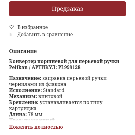
Предзаказ
В избранное
Добавить в сравнение
Описание
Конвертер поршневой для перьевой ручки
Pelikan / АРТИКУЛ: PL999128
Назначение:
заправка перьевой ручки
чернилами из флакона
Исполнение:
Standard
Механизм:
винтовой
Крепление:
устанавливается по типу
картриджа
Длина:
78 мм
Цвет:
прозрачный
Упаковка:
коробка из картона
Показать полностью