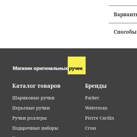
• Стоимо
Вариант
• Бесплат
•
Курьеро
Способы
• Сроки 
•
Пункты 
•
Наличны
• Допол
•
Отделен
•
Банковс
• Видеои
•
Самовыв
•
Оплата 
• Популя
• Срочна
•
Безнали
• Пример
Каталог товаров
Бренды
С
тоимост
•
Предопл
• Сложные
цену, на
Шариковые ручки
Parker
почту
in
сразу по
Если в п
Перьевые ручки
Waterman
(800) 30
• При оп
Бесплатн
Ручки роллеры
Pierre Cardin
данных, 
Обратит
Бесплатн
Подарочные наборы
Cross