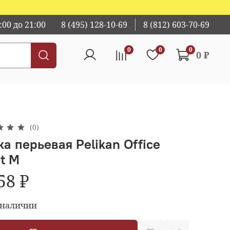
00 до 21:00
8 (495) 128-10-69
8 (812) 603-70-69
0
0
0
0 ₽
(0)
а перьевая Pelikan Office
st M
58 ₽
 наличии