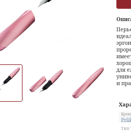
Опис
Перье
идеал
эрго
проре
имеет
хоро
для 
унив
и пра
Хар
Брен
Peli
Тип 