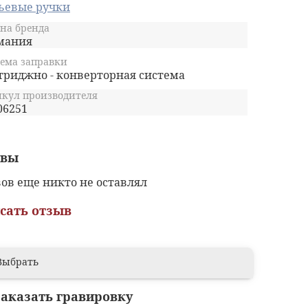
ьевые ручки
на бренда
мания
ема заправки
триджно - конверторная система
кул производителя
06251
ывы
ов еще никто не оставлял
сать отзыв
Выбрать
заказать гравировку