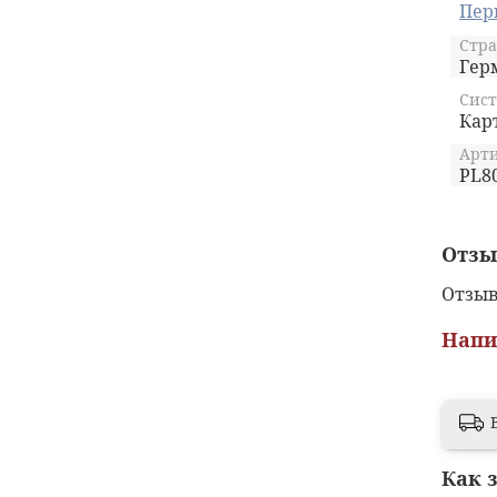
Пер
Стра
Гер
Сист
Кар
Арти
PL8
Отз
Отзыв
Напи
Как 