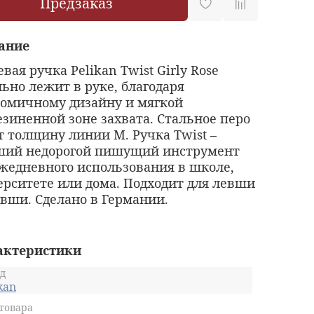
Предзаказ
ание
вая ручка Pelikan Twist Girly Rose
ьно лежит в руке, благодаря
номичному дизайну и мягкой
зиненной зоне захвата. Стальное перо
 толщину линии М. Ручка Twist –
ший недорогой пишущий инструмент
ежедневного использования в школе,
ерситете или дома. Подходит для левши
вши. Сделано в Германии.
актеристики
д
kan
товара