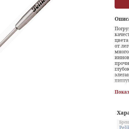
Опис
Погру
качес
цвета
от ле
много
иннов
прочн
глубо
элега
пишущ
четко
вопло
Показ
ваших
цвета
не ра
Хар
долго
между
Брен
шари
Peli