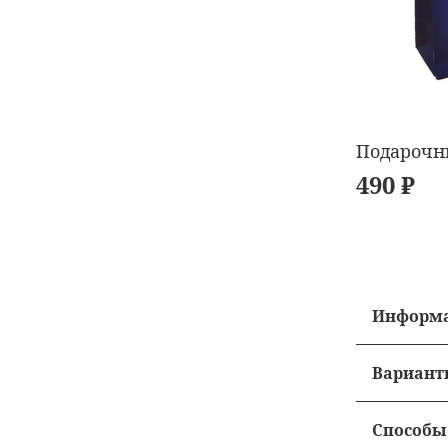
Подарочн
490 ₽
Информа
• Стоимо
Вариант
• Бесплат
•
Курьеро
Способы
• Сроки 