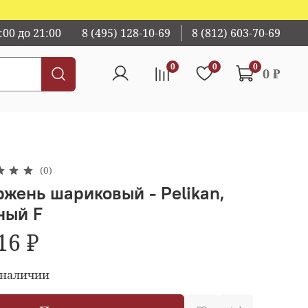
00 до 21:00
8 (495) 128-10-69
8 (812) 603-70-69
0
0
0
0 ₽
(0)
ржень шариковый - Pelikan,
ный F
16 ₽
 наличии