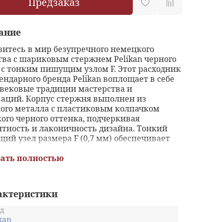
Предзаказ
ание
зитесь в мир безупречного немецкого
тва с шариковым стержнем Pelikan черного
 с тонким пишущим узлом F. Этот расходник
гендарного бренда Pelikan воплощает в себе
вековые традиции мастерства и
аций. Корпус стержня выполнен из
ого металла с пластиковым колпачком
кого черного оттенка, подчеркивая
нтность и лаконичность дизайна. Тонкий
ий узел размера F (0,7 мм) обеспечивает
сть и выразительность письма, позволяя
щать на бумаге самые тонкие нюансы
ать полностью
 мыслей. Насыщенные чернила черного
 ложатся ровным, насыщенным штрихом,
сплываясь и не выцветая на протяжении
актеристики
го времени. Этот стержень стандартного
народного размера G2 совместим с любыми
д
ковыми ручками, заправляющимися
kan