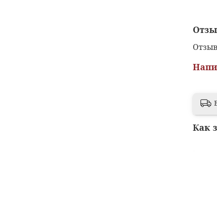
Отз
Отзыв
Напи
Как 