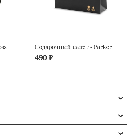
oss
Подарочный пакет - Parker
490 ₽
в среднем 1-2 дня