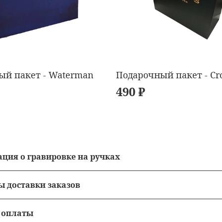
ый пакет - Waterman
Подарочный пакет - Cr
490 ₽
ция о гравировке на ручках
сть гравировки = 490 рублей.
ы доставки заказов
ная гравировка на ручках от 10 000 рублей.
м до двери
 оплаты
нанесения зависят от загрузки оборудования и мастера 