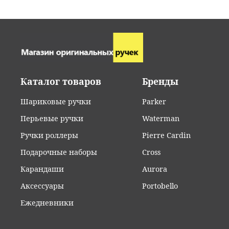
•
Пункты 
•
Наличны
• Допол
•
Отделен
•
Банковс
• Видеои
•
Самовыв
•
Оплата 
• Популя
• Срочна
•
Безнали
• Пример
Каталог товаров
Бренды
С
тоимост
•
Предопл
• Сложные
цену, на
Шариковые ручки
Parker
почту
in
сразу по
Если в п
Перьевые ручки
Waterman
(800) 30
• При оп
Бесплатн
Ручки роллеры
Pierre Cardin
данных, 
Обратит
Бесплатн
Подарочные наборы
Cross
Карандаши
Aurora
Мы сотру
осуществ
Аксессуары
Portobello
всей стр
Ежедневники
заказа в
на почту