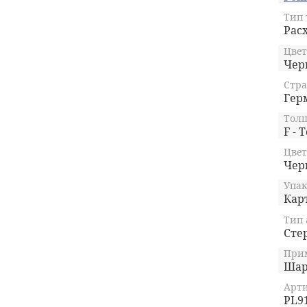
сменн
Тип 
истор
Рас
Кажды
соотв
Цвет
качес
Чер
Довер
Стра
уника
Гер
ваших
кажды
Тол
основ
F - 
Цвет
Чер
Упак
Кар
Тип 
Сте
Прим
Шар
Арти
PL9