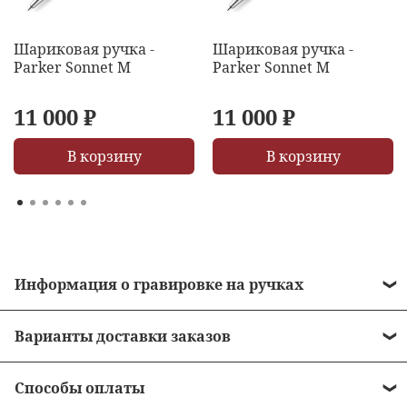
Шариковая ручка -
Шариковая ручка -
Parker Sonnet M
Parker Sonnet M
11 000 ₽
11 000 ₽
В корзину
В корзину
Информация о гравировке на ручках
• Стоимость гравировки = 490 рублей.
Варианты доставки заказов
• Бесплатная гравировка на ручках от 10 000
•
Курьером до двери
рублей.
Способы оплаты