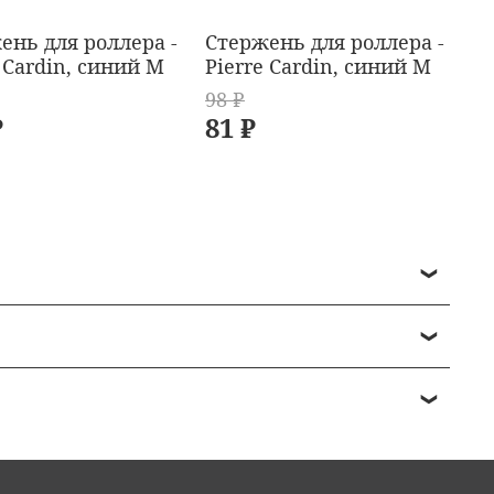
ень для роллера -
Стержень для роллера -
С
 Cardin, синий M
Pierre Cardin, синий M
Pi
98 ₽
₽
81 ₽
6
в среднем 1-2 дня
ении
сылке