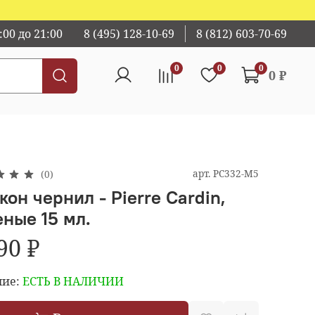
00 до 21:00
8 (495) 128-10-69
8 (812) 603-70-69
0
0
0
0 ₽
арт.
PC332-M5
(0)
он чернил - Pierre Cardin,
еные 15 мл.
90 ₽
ие:
ЕСТЬ В НАЛИЧИИ