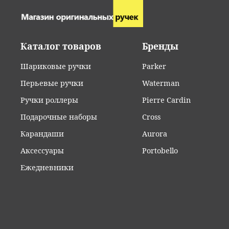
•
Самовыв
•
Оплата 
• Популя
• Срочна
•
Безнали
• Пример
Каталог товаров
Бренды
С
тоимост
•
Предопл
• Сложные
цену, на
Шариковые ручки
Parker
почту
in
сразу по
Если в п
Перьевые ручки
Waterman
(800) 30
• При оп
Бесплатн
Ручки роллеры
Pierre Cardin
данных, 
Обратит
Бесплатн
Подарочные наборы
Cross
Карандаши
Aurora
Мы сотру
осуществ
Аксессуары
Portobello
всей стр
Ежедневники
заказа в
на почту
Обратит