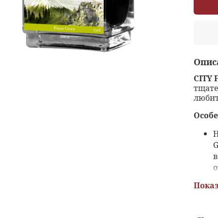
Опис
CITY 
тщате
любит
Особе
Н
G
в
о
Показ