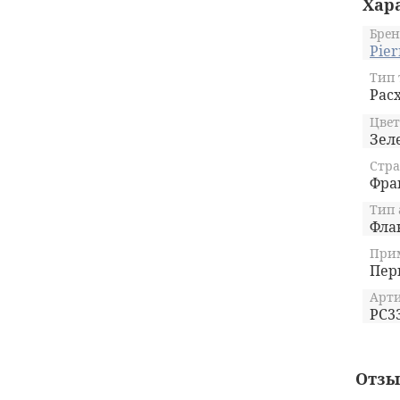
Хар
P
Брен
р
Pier
О
Тип 
Рас
Э
Цвет
к
Зел
Стра
Фра
Тип 
Фла
Прим
Пер
Арти
PC3
Отз