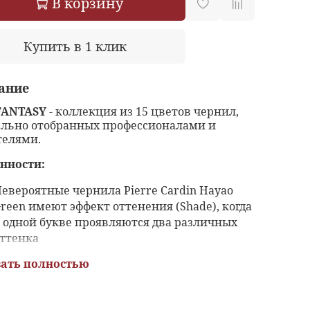
В корзину
Купить в 1 клик
ание
FANTASY
- коллекция из 15 цветов чернил,
льно отобранных профессионалами и
елями.
нности:
евероятные чернила Pierre Cardin Hayao
reen имеют эффект оттенения (Shade), когда
 одной букве проявляются два различных
ттенка
Исходные материалы из Германии
ать полностью
Создайте свой цвет, смешав различные
чернила из коллекции, насчитывающей
15 различных цветов