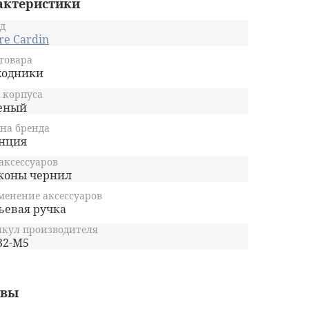
актеристики
Помимо обычного письма чернила
ierre Cardin отлично подходят для
д
исования, создания набросков
re Cardin
бъём флакона с чернилами 15 мл - для
товара
новичков
ходники
стетический дизайн на этикетке,
 корпуса
оробке и упаковке
еный
на бренда
нция
аксессуаров
коны чернил
енение аксессуаров
ьевая ручка
кул производителя
32-M5
ывы