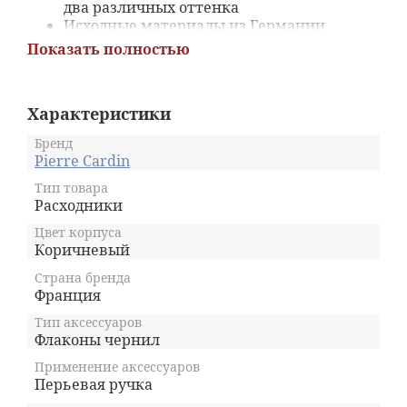
два различных оттенка
Исходные материалы из Германии
Создайте свой цвет, смешав различные
Показать полностью
чернила из коллекции, насчитывающей
15 различных цветов
Помимо обычного письма чернила Pierre
Характеристики
Cardin отлично подходят для рисования,
создания набросков
Бренд
Объём флакона с чернилами 50 мл - для
Pierre Cardin
фанатов письма
Эстетический дизайн на этикетке,
Тип товара
Расходники
коробке и упаковке
Цвет корпуса
Коричневый
Страна бренда
Франция
Тип аксессуаров
Флаконы чернил
Применение аксессуаров
Перьевая ручка