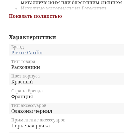
металлическим или блестящим сиянием
Исходные материалы из Германии
Создайте свой цвет, смешав различные
Показать полностью
чернила из коллекции, насчитывающей
15 различных цветов
Помимо обычного письма чернила Pierre
Характеристики
Cardin отлично подходят для рисования,
создания набросков
Бренд
Объём флакона с чернилами 50 мл - для
Pierre Cardin
фанатов письма
Эстетический дизайн на этикетке,
Тип товара
Расходники
коробке и упаковке
Цвет корпуса
Красный
Страна бренда
Франция
Тип аксессуаров
Флаконы чернил
Применение аксессуаров
Перьевая ручка