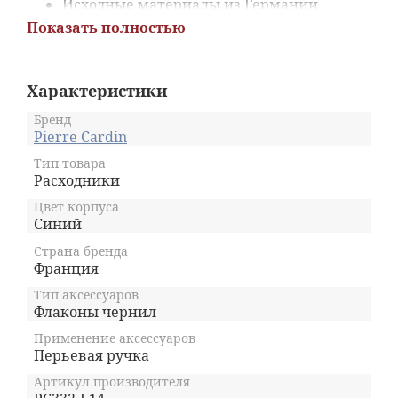
Исходные материалы из Германии
Создайте свой цвет, смешав различные
Показать полностью
чернила из коллекции, насчитывающей
15 различных цветов
Помимо обычного письма чернила Pierre
Характеристики
Cardin отлично подходят для рисования,
создания набросков
Бренд
Объём флакона с чернилами 50 мл - для
Pierre Cardin
фанатов письма
Эстетический дизайн на этикетке,
Тип товара
Расходники
коробке и упаковке
Цвет корпуса
Синий
Страна бренда
Франция
Тип аксессуаров
Флаконы чернил
Применение аксессуаров
Перьевая ручка
Артикул производителя