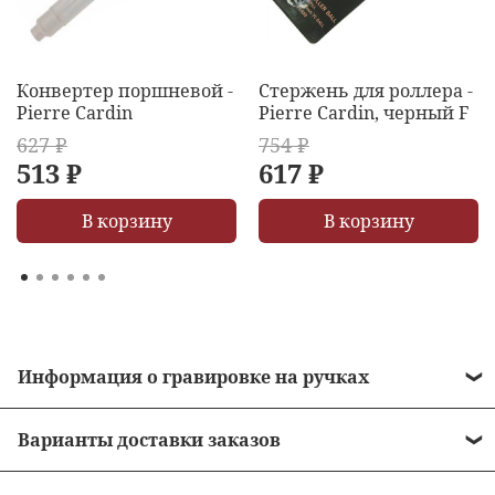
Конвертер поршневой -
Стержень для роллера -
Pierre Cardin
Pierre Cardin, черный F
627 ₽
754 ₽
513 ₽
617 ₽
В корзину
В корзину
Информация о гравировке на ручках
• Стоимость гравировки = 490 рублей.
Варианты доставки заказов
• Бесплатная гравировка на ручках от 10 000
•
Курьером до двери
рублей.