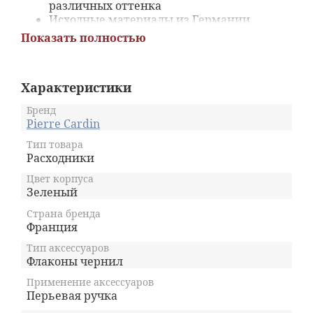
различных оттенка
Исходные материалы из Германии
Создайте свой цвет, смешав различные
Показать полностью
чернила из коллекции, насчитывающей
15 различных цветов
Помимо обычного письма чернила Pierre
Характеристики
Cardin отлично подходят для рисования,
создания набросков
Бренд
Объём флакона с чернилами 50 мл - для
Pierre Cardin
фанатов письма
Эстетический дизайн на этикетке,
Тип товара
Расходники
коробке и упаковке
Цвет корпуса
Зеленый
Страна бренда
Франция
Тип аксессуаров
Флаконы чернил
Применение аксессуаров
Перьевая ручка