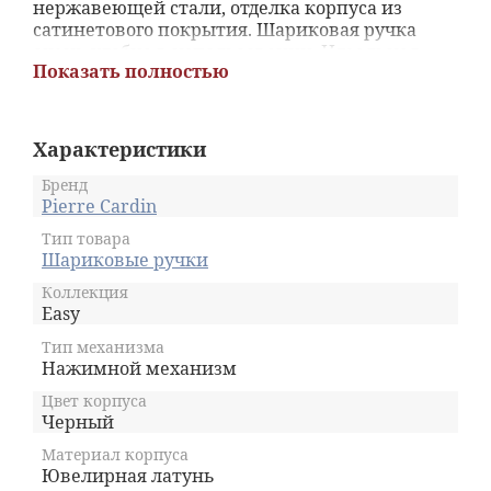
нержавеющей стали, отделка корпуса из
сатинетового покрытия. Шариковая ручка
очень удобна в использовании. Идеальная
Показать полностью
комбинация для личного использования и
корпоративного подарка.
Характеристики
Бренд
Pierre Cardin
Тип товара
Шариковые ручки
Коллекция
Easy
Тип механизма
Нажимной механизм
Цвет корпуса
Черный
Материал корпуса
Ювелирная латунь