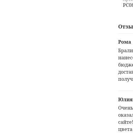
PC0
Отз
Рома
Брали
нанес
бюдже
доста
получ
Юлия
Очень
оказа
сайте
цвета