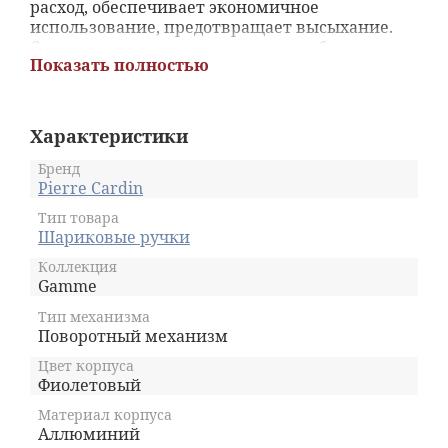
расход, обеспечивает экономичное
использование, предотвращает высыхание.
Стержень можно использовать на бумаге
Показать полностью
разной толщины. Состав пасты позволяет
писать с почти без нажима, оставляет
беспрерывный и ровный след. Стержень
ручки не царапает и не рвет бумагу. Имеет
Характеристики
среднюю толщину пишущего узла (М). Цвет
чернил стержня – глубокий синий. В
Бренд
комплекте с ручкой идет элегантный футляр.
Pierre Cardin
Тип товара
Шариковые ручки
Коллекция
Gamme
Тип механизма
Поворотный механизм
Цвет корпуса
Фиолетовый
Материал корпуса
Аллюминий