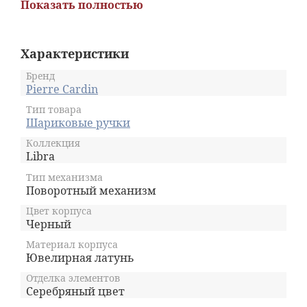
поражают разнообразием стилей.
Показать полностью
Классические и современные, различных
форм, цветовых гамм и покрытий, ручки
Pierre Cardin
удовлетворяют самый
Характеристики
изысканный вкус. Но нужно помнить, что
пишущий инструмент должен прежде всего
Бренд
выполнять свою прямую функцию, и здесь
Pierre Cardin
ручки
Pierre Cardin
на высоте.
Тип товара
Сбалансированные, долговечные, они с
Шариковые ручки
легкостью превращают процесс письма в
удовольствие.
Коллекция
Libra
Тип механизма
Поворотный механизм
Цвет корпуса
Черный
Материал корпуса
Ювелирная латунь
Отделка элементов
Серебряный цвет