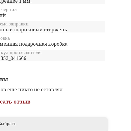
ровать дела с точностью до 1 часа.
Среднее 1 мм.
 чернил
ий
ема заправки
нный шариковый стержень
овка
менная подарочная коробка
кул производителя
3352_041666
ывы
ов еще никто не оставлял
сать отзыв
Выбрать