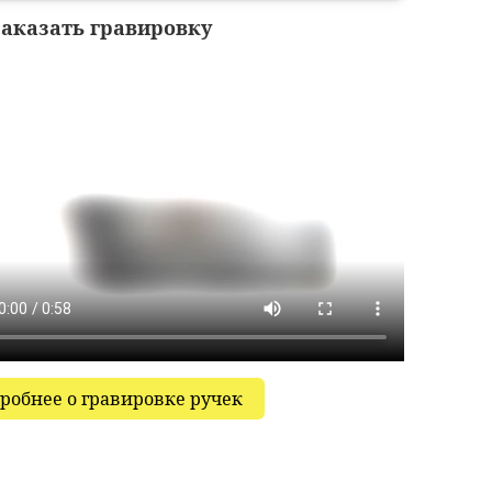
заказать гравировку
робнее о гравировке ручек