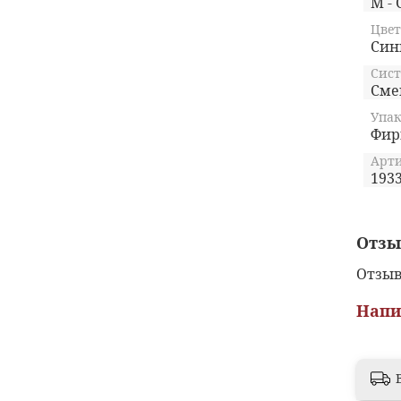
плани
M - 
Цвет
Син
Сист
Сме
Упак
Фир
Арти
193
Отз
Отзыв
Напи