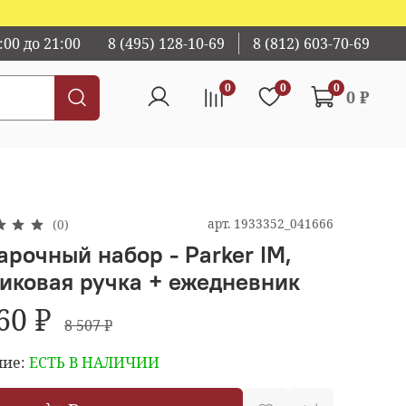
00 до 21:00
8 (495) 128-10-69
8 (812) 603-70-69
0
0
0
0 ₽
арт.
1933352_041666
(0)
арочный набор - Parker IM,
иковая ручка + ежедневник
60 ₽
8 507 ₽
ие:
ЕСТЬ В НАЛИЧИИ