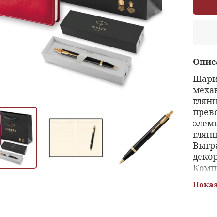
Опис
Шари
меха
глян
прев
элем
глянц
Выгр
деко
Комп
руко
Показ
талон
со дн
подар