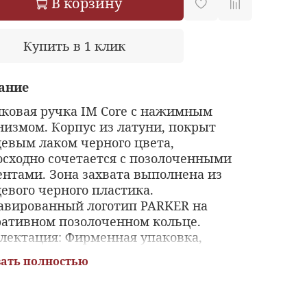
В корзину
Купить в 1 клик
ание
ковая ручка IM Core с нажимным
низмом. Корпус из латуни, покрыт
цевым лаком черного цвета,
осходно сочетается с позолоченными
ентами. Зона захвата выполнена из
евого черного пластика.
авированный логотип PARKER на
ративном позолоченном кольце.
лектация: Фирменная упаковка,
водство по эксплуатации с гарантийным
ать полностью
ом. Гарантия производителя: Два 2 года
я покупки. Сделано в Китае Изменение
очной упаковки: С марта 2020 на