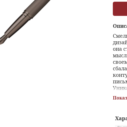
Опис
Смел
дизай
она 
мысле
свое
сбал
конт
пись
Уник
клип
Показ
меха
пода
Хар