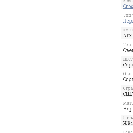
Брен
Cros
Тип 
Пер
Кол
ATX
Тип
Съе
Цвет
Сер
Отде
Сер
Стра
СШ
Мате
Нер
Гибк
Жёс
Гара