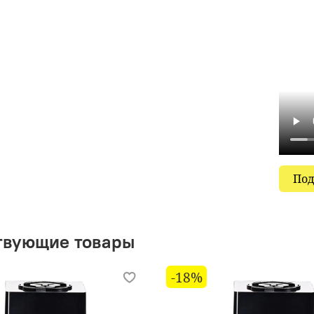
Под
твующие товары
-18%