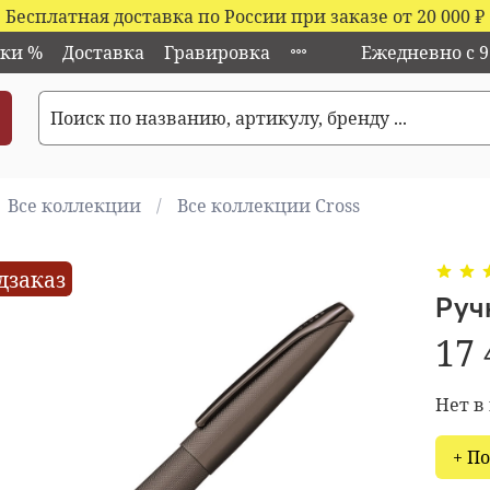
Бесплатная доставка по России при заказе от 20 000
₽
ки %
Доставка
Гравировка
Ежедневно с 9:
Все коллекции
Все коллекции Cross
дзаказ
Руч
17 
Нет в
+ П