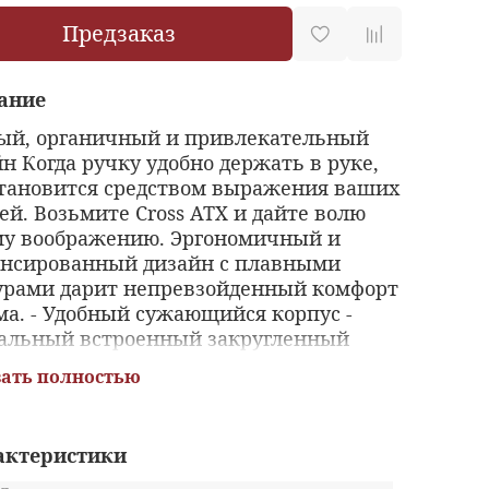
Предзаказ
ание
ый, органичный и привлекательный
н Когда ручку удобно держать в руке,
становится средством выражения ваших
й. Возьмите Cross ATX и дайте волю
му воображению. Эргономичный и
ансированный дизайн с плавными
урами дарит непревзойденный комфорт
ма. - Удобный сужающийся корпус -
альный встроенный закругленный
 - Пожизненная гарантия на
ать полностью
ническую часть - Элегантная
рочная коробка
актеристики