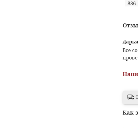
886
Отз
Дарь
Все с
прове
Напи
Как 