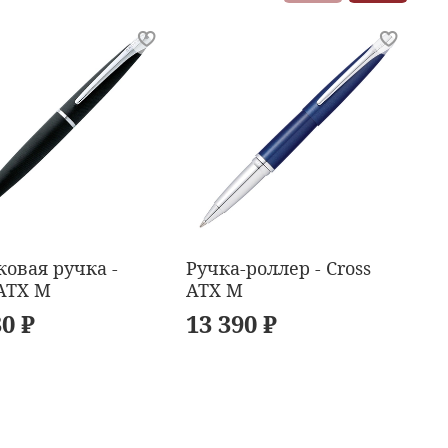
овая ручка -
Ручка-роллер - Cross
Ш
 ATX M
ATX M
Cr
30 ₽
13 390 ₽
1