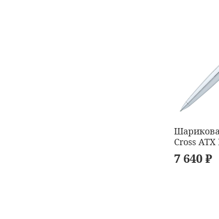
Шарикова
Cross ATX
7 640 ₽