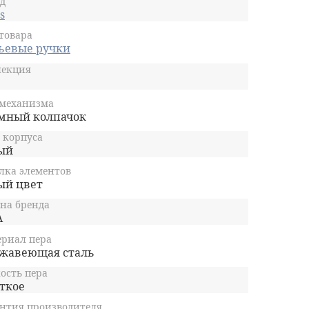
д
s
товара
ьевые ручки
лекция
 механизма
мный колпачок
 корпуса
ый
лка элементов
ый цвет
на бренда
А
риал пера
жавеющая сталь
ость пера
ткое
нтия производителя