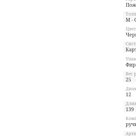
Пож
Тол
M - 
Цвет
Чер
Сист
Кар
Упак
Фир
Вес 
25
Диам
12
Длин
139
Ком
руч
Арти