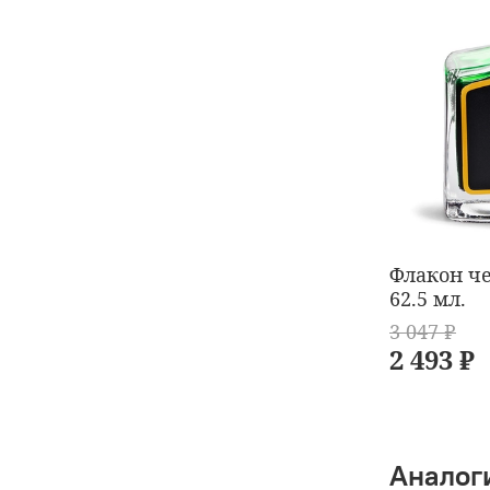
Флакон че
62.5 мл.
3 047 ₽
2 493 ₽
Аналог