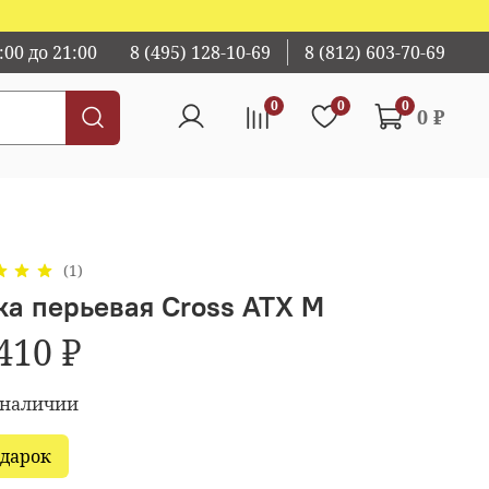
00 до 21:00
8 (495) 128-10-69
8 (812) 603-70-69
0
0
0
0 ₽
(1)
ка перьевая Cross ATX M
410 ₽
 наличии
одарок