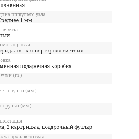
изненная
щина пишущего узла
Среднее 1 мм.
 чернил
ный
ема заправки
триджно - конверторная система
овка
менная подарочная коробка
ручки (гр.)
етр ручки (мм.)
а ручки (мм.)
плектация
ка, 2 картриджа, подарочный футляр
кул производителя