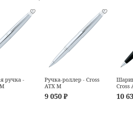
я ручка -
Ручка-роллер - Cross
Шарик
 M
ATX M
Cross
9 050 ₽
10 6