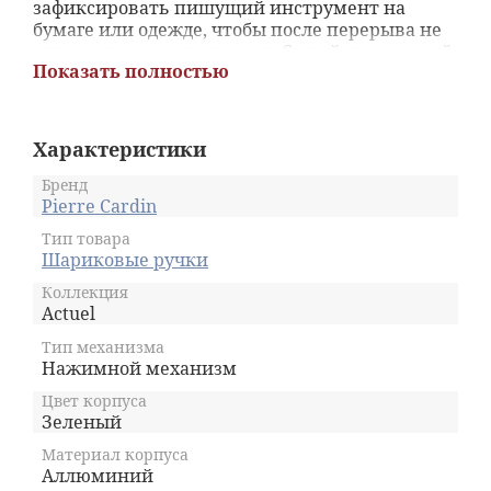
зафиксировать пишущий инструмент на
бумаге или одежде, чтобы после перерыва не
отвлекаться на его поиски. Синий шариковый
Показать полностью
стержень готов написать 1 км аккуратных
строк; затем его легко заменить на свежий.
Механизм управления — кнопочный, при
нажатии ручка мгновенно включается в
Характеристики
работу. Аксессуар упакован в подарочную
коробку, заверен годовой гарантией. Станет
Бренд
замечательным подарком энергичным,
Pierre Cardin
легким на подъем натурам. Понравится и тем,
Тип товара
кто выбирает движение, рост и деятельный
Шариковые ручки
ритм.
Коллекция
Actuel
Тип механизма
Нажимной механизм
Цвет корпуса
Зеленый
Материал корпуса
Аллюминий