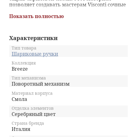
позволяет создавать мастерам Visconti сочные
оттенки и неповторимые вихри красок,
Показать полностью
подобно освежающему утреннему морскому
бризу. Дугообразный клип и металлическое
кольцо на корпусе покрыты блестящим
палладием, а фирменный поворотный
Характеристики
механизм выдвижения стержня работает
плавно и четко и позволит быстро
Тип товара
подготовить письменный инструмент к
Шариковые ручки
использованию в моменты творческого
Коллекция
озарения. Легкая подарочная упаковка,
Breeze
выполненная в современном лаконичном
стиле, идеально сочетается со свежестью
Тип механизма
Поворотный механизм
цветовой палитры новой привлекательной
коллекции Visconti.
Материал корпуса
Смола
Отделка элементов
Серебряный цвет
Страна бренда
Италия