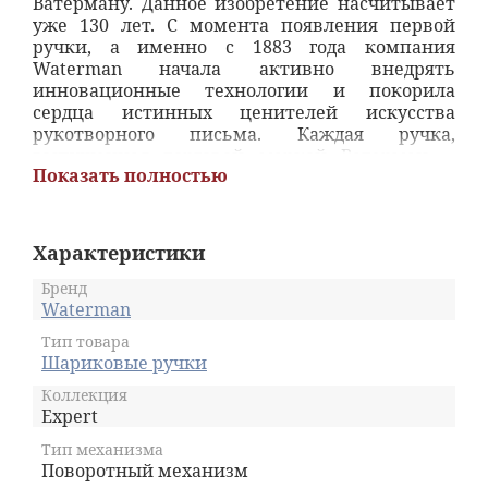
Ватерману. Данное изобретение насчитывает
уже 130 лет. С момента появления первой
ручки, а именно с 1883 года компания
Waterman начала активно внедрять
инновационные технологии и покорила
сердца истинных ценителей искусства
рукотворного письма. Каждая ручка,
выпущенная торговой маркой Ватерман, –
Показать полностью
эксклюзивная, уникальная вещь, которая
подчеркивает высокий статус и
благосостояние своего обладателя, а также
демонстрирует черты его характера и
Характеристики
настоящий темперамент.
Бренд
Продукцию Ватерман можно отнести к
Waterman
категории письменных принадлежностей
Тип товара
премиум-класса. Благодаря безупречному
Шариковые ручки
качеству, великолепному исполнению и
высокому уровню надежности канцелярские
Коллекция
атрибуты этого бренда пользуются огромной
Expert
популярностью, а сама торговая марка
Тип механизма
заслужила всемирную востребованность у
Поворотный механизм
потребителей и уважение конкурентов.