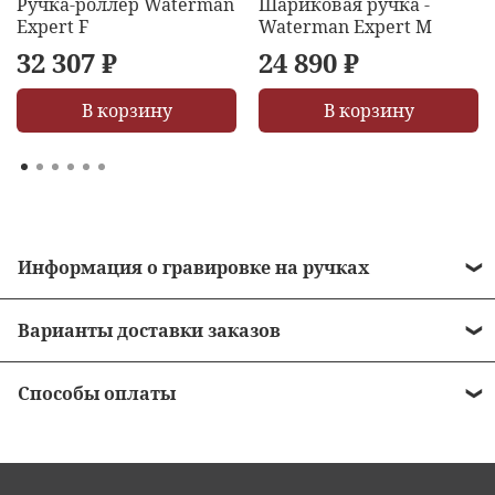
Ручка-роллер Waterman
Шариковая ручка -
Expert F
Waterman Expert M
32 307 ₽
24 890 ₽
В корзину
В корзину
Информация о гравировке на ручках
• Стоимость гравировки = 490 рублей.
Варианты доставки заказов
• Бесплатная гравировка на ручках от 10 000
•
Курьером до двери
рублей.
Способы оплаты
•
Пункты выдачи заказов
• Сроки нанесения зависят от загрузки
•
Наличными в момент получения заказа -
оборудования и мастера в среднем 1-2 дня
•
Отделения почты России
курьеру при получении