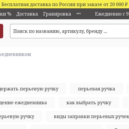
Бесплатная доставка по России при заказе от 20 000
₽
ки %
Доставка
Гравировка
Ежедневно с 9:
ежедневником
держать перьевую ручку
перьевая ручка
дение ежедневника
как выбрать ручку
ерьевую ручку
виды заправки перьевых руче