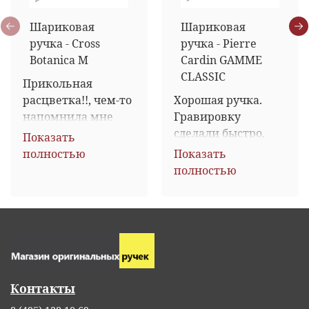
Шариковая
Шариковая
ручка - Cross
ручка - Pierre
Botanica M
Cardin GAMME
CLASSIC
Прикольная 
расцветка!!, чем-то 
Хорошая ручка. 
напомнила мне 
Гравировку 
татушку у подруги, 
сделали быстро, 
Показать
поэтому вопрос о 
красиво и 
полностью
Показать
выборе подарка не 
качественно. 
полностью
стоял, выбрала ЕЁ)) 
Спасибо большое. 
 Довольны обе!
Доставлена за 2 
дня. Упакована 
хорошо в 
картонную 
коробку.
Контакты