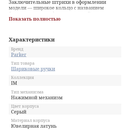
Заключительные штрихи в оформлении
модели — широкое кольцо с названием
бренда и зажим в форме стрелы. Ручка
Показать полностью
снабжена удобным нажимным механизмом.
Шарик из карбида вольфрама плавно и гладко
движется по поверхности бумаги, оставляя
четкую и непрерывную линию толщиной 0,6
Характеристики
мм. Чернильная паста поступает на пишущий
узел экономно и равномерно, что исключает
Бренд
появление подтеков.
Parker
Тип товара
Шариковые ручки
Коллекция
IM
Тип механизма
Нажимной механизм
Цвет корпуса
Серый
Материал корпуса
Ювелирная латунь