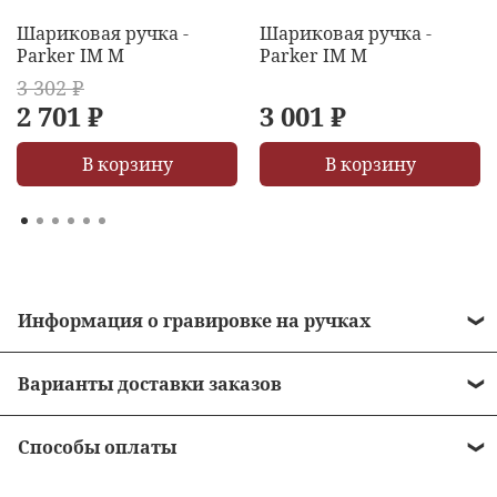
Шариковая ручка -
Шариковая ручка -
Parker IM M
Parker IM M
3 302 ₽
2 701 ₽
3 001 ₽
В корзину
В корзину
Информация о гравировке на ручках
• Стоимость гравировки = 490 рублей.
Варианты доставки заказов
• Бесплатная гравировка на ручках от 10 000
•
Курьером до двери
рублей.
Способы оплаты
•
Пункты выдачи заказов
• Сроки нанесения зависят от загрузки
•
Наличными в момент получения заказа -