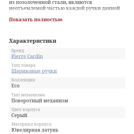
из позолоченной стали, являются
неотъемлемой частью каждой ручки данной
серии. Комплектация: • Металлический
Показать полностью
стержень с логотипом Pierre Cardin на
корпусе, с чернилами синего цвета. •
Инструкция по использованию ручки. •
Подарочный фирменный футляр Pierre Cardin
Характеристики
Бренд
Pierre Cardin
Тип товара
Шариковые ручки
Коллекция
Eco
Тип механизма
Поворотный механизм
Цвет корпуса
Серый
Материал корпуса
Ювелирная латунь