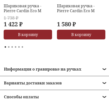
Шариковая ручка -
Шариковая ручка -
Pierre Cardin Eco M
Pierre Cardin Eco M
1 738 ₽
1 422 ₽
1 580 ₽
В корзину
В корзину
Информация о гравировке на ручках
• Стоимость гравировки = 490 рублей.
Варианты доставки заказов
• Бесплатная гравировка на ручках от 10 000
•
Курьером до двери
рублей.
Способы оплаты
•
Пункты выдачи заказов
• Сроки нанесения зависят от загрузки
•
Наличными в момент получения заказа -