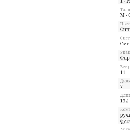
1 - г
Тол
M - 
Цвет
Син
Сист
Сме
Упак
Фир
Вес 
11
Диам
7
Длин
132
Ком
руч
фут
Арти