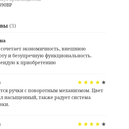
890BP
ывы
(3)
на
 сочетает экономичность, внешнюю
оту и безупречную функциональность.
ендую к приобретению
а
тся ручки с поворотным механизмом. Цвет
л насыщенный, также радует система
вки.
а