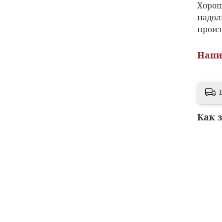
Хорош
надол
произ
Напи
Как 