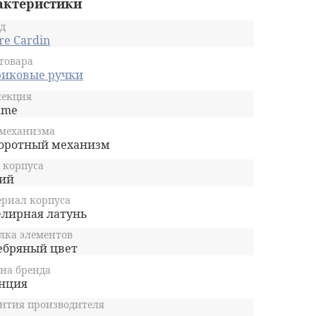
актеристики
д
re Cardin
товара
иковые ручки
лекция
mme
 механизма
оротный механизм
 корпуса
ий
риал корпуса
лирная латунь
лка элементов
ебряный цвет
на бренда
нция
нтия производителя