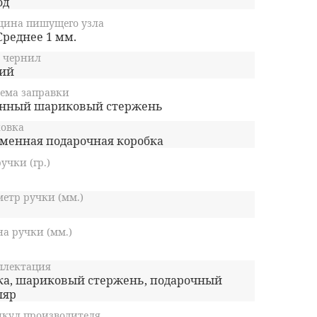
од
щина пишущего узла
Среднее 1 мм.
 чернил
ий
ема заправки
нный шариковый стержень
овка
менная подарочная коробка
ручки (гр.)
етр ручки (мм.)
а ручки (мм.)
плектация
ка, шариковый стержень, подарочный
ляр
кул производителя