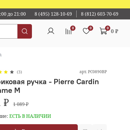
00 до 21:00
8 (495) 128-10-69
8 (812) 603-70-69
0
0
0
0 ₽
n
арт.
PC0890BP
(3)
иковая ручка - Pierre Cardin
mme M
 ₽
1 089 ₽
ие:
ЕСТЬ В НАЛИЧИИ