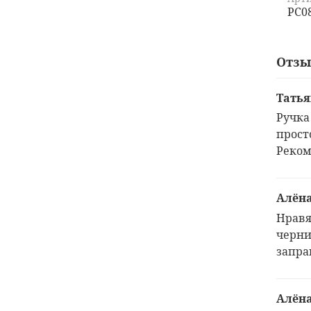
PC0
Отз
Татья
Ручка
прост
Реком
Алён
Нравя
черни
запра
Алён