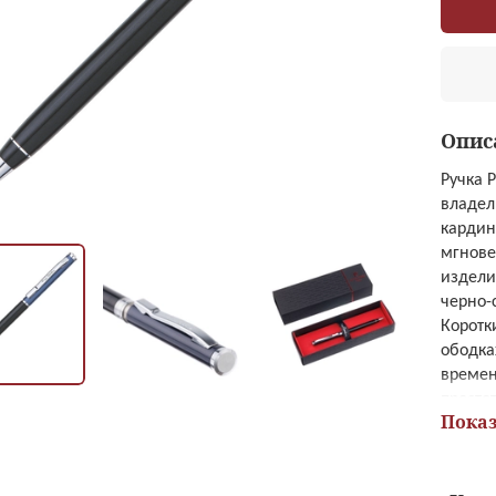
Опис
Ручка 
владел
кардин
мгнове
издели
черно-
Коротк
ободка
времен
просто
Показ
футляр
аристо