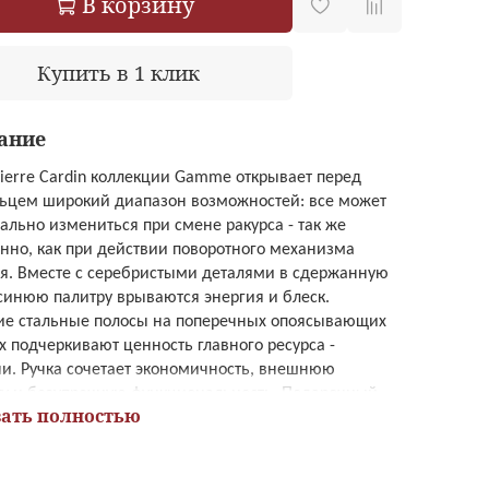
В корзину
Купить в 1 клик
ание
Pierre Cardin коллекции Gamme открывает перед
ьцем широкий диапазон возможностей: все может
ально измениться при смене ракурса - так же
нно, как при действии поворотного механизма
я. Вместе с серебристыми деталями в сдержанную
синюю палитру врываются энергия и блеск.
ие стальные полосы на поперечных опоясывающих
х подчеркивают ценность главного ресурса -
и. Ручка сочетает экономичность, внешнюю
ту и безупречную функциональность. Подарочный
ать полностью
, как дорогая оправа, придаст презенту
кратический лоск.