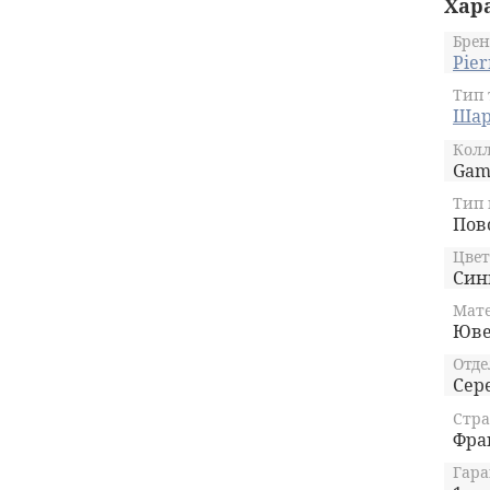
Хар
Брен
Pier
Тип 
Шар
Кол
Ga
Тип
Пов
Цвет
Син
Мате
Юве
Отде
Сер
Стра
Фра
Гара