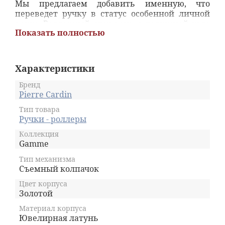
Мы предлагаем добавить именную, что
переведет ручку в статус особенной личной
вещи. Роллерный стержень с толщиной узла
Показать полностью
М обеспечивает легкое мягкое письмо,
защелкивающийся колпачок бережет
аксессуар и документы от следов чернил.
Изделие упаковано в подарочный футляр.
Характеристики
Бренд
Pierre Cardin
Тип товара
Ручки - роллеры
Коллекция
Gamme
Тип механизма
Съемный колпачок
Цвет корпуса
Золотой
Материал корпуса
Ювелирная латунь