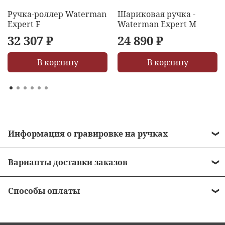
Ручка-роллер Waterman
Шариковая ручка -
Expert F
Waterman Expert M
32 307 ₽
24 890 ₽
В корзину
В корзину
Информация о гравировке на ручках
• Стоимость гравировки = 490 рублей.
Варианты доставки заказов
• Бесплатная гравировка на ручках от 10 000
•
Курьером до двери
рублей.
Способы оплаты
•
Пункты выдачи заказов
• Сроки нанесения зависят от загрузки
•
Наличными в момент получения заказа -
оборудования и мастера в среднем 1-2 дня
•
Отделения почты России
курьеру при получении