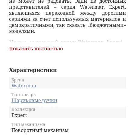
не может не радовать. Один из достойных
представителей – серия Waterman Expert,
являющаяся переходной между дорогими
сериями за счет используемых материалов и
демократичными, так сказать «бюджетными»
моделями.
Модель шариковой
ручки Waterman Expert
-
Black GT с одной стороны имеет внешний вид,
Показать полностью
по которому не скажешь, что стоимость ручки
вполне демократична, с другой стороны
материалы, используемые для ее
Характеристики
производства, вполне оправдывают среднюю
ценовую категорию данной ручки. К слову
Бренд
сказать, никто из тех, кто пользовался ручкой
Waterman
Waterman Expert, не высказал никаких
Тип товара
нареканий в плане качества изделия или его
Шариковые ручки
внешнего вида.
Коллекция
Expert – консервативность и элегантность
Expert
Корпус черного цвета, выполненный из
Тип механизма
Поворотный механизм
нержавеющей стали, покрытой лаком,