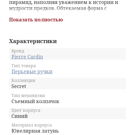
пирамид, наполняя уважением к истории и
мудрости предков. Обтекаемая форма с
заостренным концом ассоциируется с полетом
Показать полностью
мысли, острым словом и четкостью
формулировок. Ручки Pierre Cardin Secret
словно хранят тайные знания, секреты
премудрости и силу слова, которые становятся
Характеристики
доступными, как только возьмешь их в руки и
начнешь писать. Ручки из коллекции Pierre
Бренд
Cardin Secret прекрасно подойдут людям, для
Pierre Cardin
которых творчество не только профессия, но и
Тип товара
душевное призвание.
Перьевые ручки
Коллекция
Secret
Тип механизма
Съемный колпачок
Цвет корпуса
Синий
Материал корпуса
Ювелирная латунь